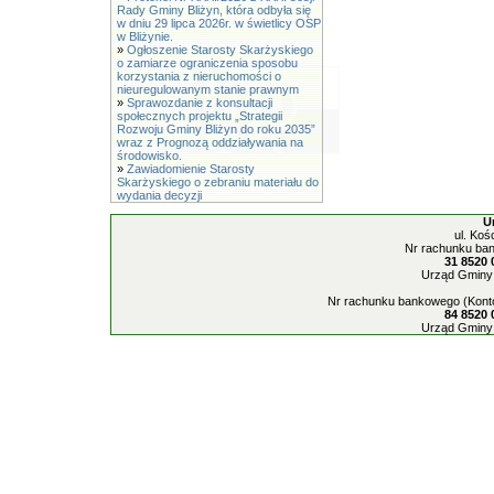
Rady Gminy Bliżyn, która odbyła się
w dniu 29 lipca 2026r. w świetlicy OSP
w Bliżynie.
»
Ogłoszenie Starosty Skarżyskiego
o zamiarze ograniczenia sposobu
korzystania z nieruchomości o
nieuregulowanym stanie prawnym
»
Sprawozdanie z konsultacji
społecznych projektu „Strategii
Rozwoju Gminy Bliżyn do roku 2035”
wraz z Prognozą oddziaływania na
środowisko.
»
Zawiadomienie Starosty
Skarżyskiego o zebraniu materiału do
wydania decyzji
U
ul. Koś
Nr rachunku ban
31 8520 
Urząd Gminy 
Nr rachunku bankowego (Konto
84 8520 
Urząd Gminy 