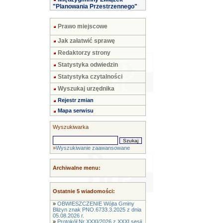
"Planowania Przestrzennego"
Prawo miejscowe
Jak załatwić sprawę
Redaktorzy strony
Statystyka odwiedzin
Statystyka czytalności
Wyszukaj urzędnika
Rejestr zmian
Mapa serwisu
Wyszukiwarka
»
Wyszukiwanie zaawansowane
Archiwalne menu:
Ostatnie 5 wiadomości:
»
OBWIESZCZENIE Wójta Gminy
Bliżyn znak PNO.6733.3.2025 z dnia
05.08.2026 r.
»
Protokół Nr XXXI/2026 z XXXI sesji