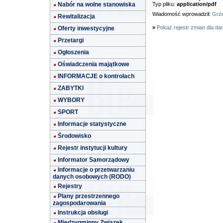
Nabór na wolne stanowiska
Typ pliku:
application/pdf
Wiadomość wprowadził:
Grze
Rewitalizacja
»
Pokaż rejestr zmian dla da
Oferty inwestycyjne
Przetargi
Ogłoszenia
Oświadczenia majątkowe
INFORMACJE o kontrolach
ZABYTKI
WYBORY
SPORT
Informacje statystyczne
Środowisko
Rejestr instytucji kultury
Informator Samorządowy
Informacje o przetwarzaniu
danych osobowych (RODO)
Rejestry
Plany przestrzennego
zagospodarowania
Instrukcja obsługi
Międzygminny Związek