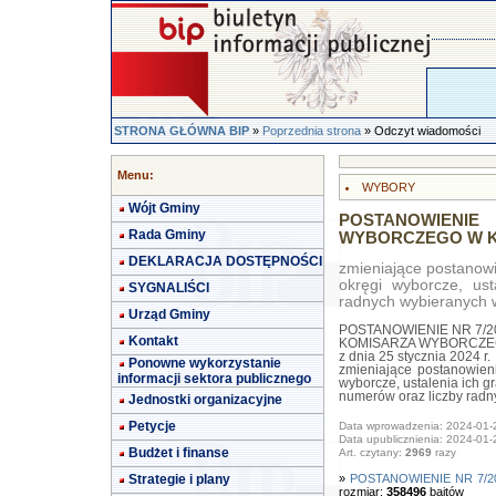
STRONA GŁÓWNA BIP
»
Poprzednia strona
» Odczyt wiadomości
Menu:
WYBORY
Wójt Gminy
POSTANOWIEN
Rada Gminy
WYBORCZEGO W KIEL
DEKLARACJA DOSTĘPNOŚCI
zmieniające postanowi
okręgi wyborcze, ust
SYGNALIŚCI
radnych wybieranych 
Urząd Gminy
POSTANOWIENIE NR 7/2
Kontakt
KOMISARZA WYBORCZEG
z dnia 25 stycznia 2024 r.
Ponowne wykorzystanie
zmieniające postanowien
informacji sektora publicznego
wyborcze, ustalenia ich gr
numerów oraz liczby rad
Jednostki organizacyjne
Petycje
Data wprowadzenia: 2024-01-
Data upublicznienia: 2024-01-
Budżet i finanse
Art. czytany:
2969
razy
Strategie i plany
»
POSTANOWIENIE NR 7/
rozmiar:
358496
bajtów