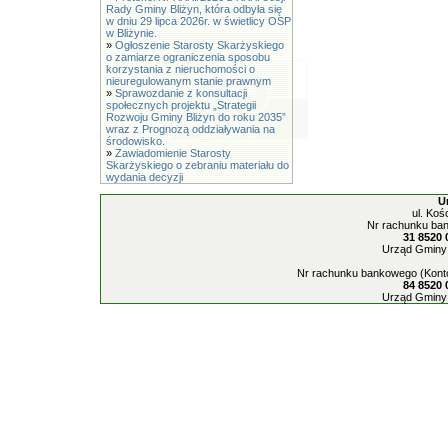
Rady Gminy Bliżyn, która odbyła się
w dniu 29 lipca 2026r. w świetlicy OSP
w Bliżynie.
»
Ogłoszenie Starosty Skarżyskiego
o zamiarze ograniczenia sposobu
korzystania z nieruchomości o
nieuregulowanym stanie prawnym
»
Sprawozdanie z konsultacji
społecznych projektu „Strategii
Rozwoju Gminy Bliżyn do roku 2035”
wraz z Prognozą oddziaływania na
środowisko.
»
Zawiadomienie Starosty
Skarżyskiego o zebraniu materiału do
wydania decyzji
U
ul. Koś
Nr rachunku ban
31 8520 
Urząd Gminy 
Nr rachunku bankowego (Konto
84 8520 
Urząd Gminy 