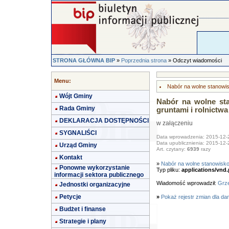
STRONA GŁÓWNA BIP
»
Poprzednia strona
» Odczyt wiadomości
Menu:
Nabór na wolne stanowi
Wójt Gminy
Nabór na wolne sta
Rada Gminy
gruntami i rolnictwa
DEKLARACJA DOSTĘPNOŚCI
w załączeniu
SYGNALIŚCI
Data wprowadzenia: 2015-12-
Data upublicznienia: 2015-12-
Urząd Gminy
Art. czytany:
6939
razy
Kontakt
»
Nabór na wolne stanowisko
Ponowne wykorzystanie
Typ pliku:
applications/vnd.
informacji sektora publicznego
Wiadomość wprowadził:
Grze
Jednostki organizacyjne
Petycje
»
Pokaż rejestr zmian dla da
Budżet i finanse
Strategie i plany