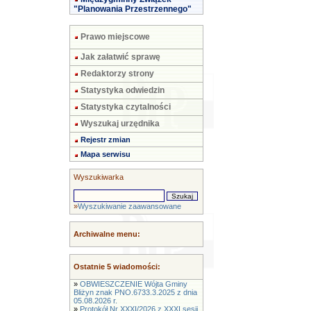
"Planowania Przestrzennego"
Prawo miejscowe
Jak załatwić sprawę
Redaktorzy strony
Statystyka odwiedzin
Statystyka czytalności
Wyszukaj urzędnika
Rejestr zmian
Mapa serwisu
Wyszukiwarka
»
Wyszukiwanie zaawansowane
Archiwalne menu:
Ostatnie 5 wiadomości:
»
OBWIESZCZENIE Wójta Gminy
Bliżyn znak PNO.6733.3.2025 z dnia
05.08.2026 r.
»
Protokół Nr XXXI/2026 z XXXI sesji