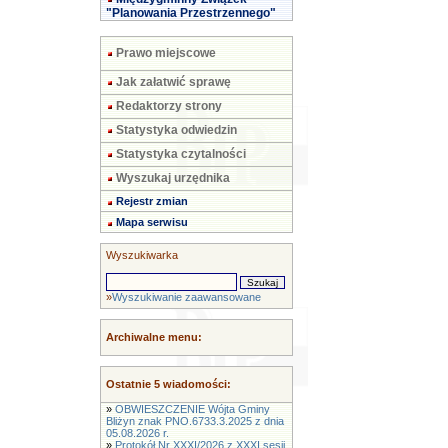
"Planowania Przestrzennego"
Prawo miejscowe
Jak załatwić sprawę
Redaktorzy strony
Statystyka odwiedzin
Statystyka czytalności
Wyszukaj urzędnika
Rejestr zmian
Mapa serwisu
Wyszukiwarka
»
Wyszukiwanie zaawansowane
Archiwalne menu:
Ostatnie 5 wiadomości:
»
OBWIESZCZENIE Wójta Gminy
Bliżyn znak PNO.6733.3.2025 z dnia
05.08.2026 r.
»
Protokół Nr XXXI/2026 z XXXI sesji