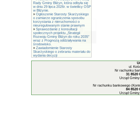
Rady Gminy Bliżyn, która odbyła się
w dniu 29 lipca 2026r. w świetlicy OSP
w Bliżynie.
»
Ogłoszenie Starosty Skarżyskiego
o zamiarze ograniczenia sposobu
korzystania z nieruchomości o
nieuregulowanym stanie prawnym
»
Sprawozdanie z konsultacji
społecznych projektu „Strategii
Rozwoju Gminy Bliżyn do roku 2035”
wraz z Prognozą oddziaływania na
środowisko.
»
Zawiadomienie Starosty
Skarżyskiego o zebraniu materiału do
wydania decyzji
U
ul. Koś
Nr rachunku ban
31 8520 
Urząd Gminy 
Nr rachunku bankowego (Konto
84 8520 
Urząd Gminy 