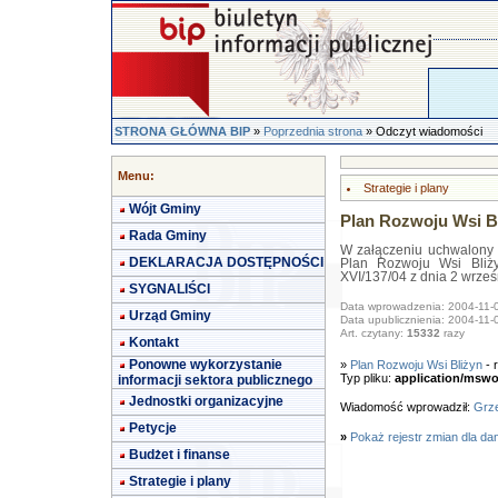
STRONA GŁÓWNA BIP
»
Poprzednia strona
» Odczyt wiadomości
Menu:
Strategie i plany
Wójt Gminy
Plan Rozwoju Wsi B
Rada Gminy
W załączeniu uchwalony 
DEKLARACJA DOSTĘPNOŚCI
Plan Rozwoju Wsi Bliż
XVI/137/04 z dnia 2 wrześ
SYGNALIŚCI
Data wprowadzenia: 2004-11-
Urząd Gminy
Data upublicznienia: 2004-11-
Art. czytany:
15332
razy
Kontakt
Ponowne wykorzystanie
»
Plan Rozwoju Wsi Bliżyn
- 
Typ pliku:
application/mswo
informacji sektora publicznego
Jednostki organizacyjne
Wiadomość wprowadził:
Grze
Petycje
»
Pokaż rejestr zmian dla da
Budżet i finanse
Strategie i plany