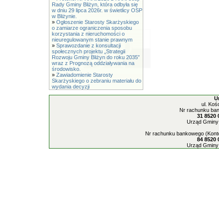
Rady Gminy Bliżyn, która odbyła się
w dniu 29 lipca 2026r. w świetlicy OSP
w Bliżynie.
»
Ogłoszenie Starosty Skarżyskiego
o zamiarze ograniczenia sposobu
korzystania z nieruchomości o
nieuregulowanym stanie prawnym
»
Sprawozdanie z konsultacji
społecznych projektu „Strategii
Rozwoju Gminy Bliżyn do roku 2035”
wraz z Prognozą oddziaływania na
środowisko.
»
Zawiadomienie Starosty
Skarżyskiego o zebraniu materiału do
wydania decyzji
U
ul. Koś
Nr rachunku ban
31 8520 
Urząd Gminy 
Nr rachunku bankowego (Konto
84 8520 
Urząd Gminy 