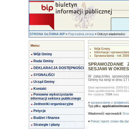
STRONA GŁÓWNA BIP
»
Poprzednia strona
» Odczyt wiadomości
Menu:
Wójt Gminy
Informacje i sprawozdan
Wójt Gminy
Sprawozdania - rok 200
Rada Gminy
SPRAWOZDANIE Z
DEKLARACJA DOSTĘPNOŚCI
SESJAMI W OKRESIE 
SYGNALIŚCI
W załączniku sprawozda
Gminy na sesji w dniu 17 l
Urząd Gminy
Data wprowadzenia: 2005-02-
Kontakt
Data upublicznienia: 2005-02-
Ponowne wykorzystanie
Art. czytany:
7288
razy
informacji sektora publicznego
»
sprawozdanie z działalnośc
Jednostki organizacyjne
Typ pliku:
application/mswo
Petycje
Wiadomość wprowadził:
Grze
Budżet i finanse
»
Pokaż rejestr zmian dla da
Strategie i plany