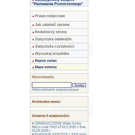
"Planowania Przestrzennego"
Prawo miejscowe
Jak załatwić sprawę
Redaktorzy strony
Statystyka odwiedzin
Statystyka czytalności
Wyszukaj urzędnika
Rejestr zmian
Mapa serwisu
Wyszukiwarka
»
Wyszukiwanie zaawansowane
Archiwalne menu:
Ostatnie 5 wiadomości:
»
OBWIESZCZENIE Wójta Gminy
Bliżyn znak PNO.6733.3.2025 z dnia
05.08.2026 r.
»
Protokół Nr XXXI/2026 z XXXI sesji