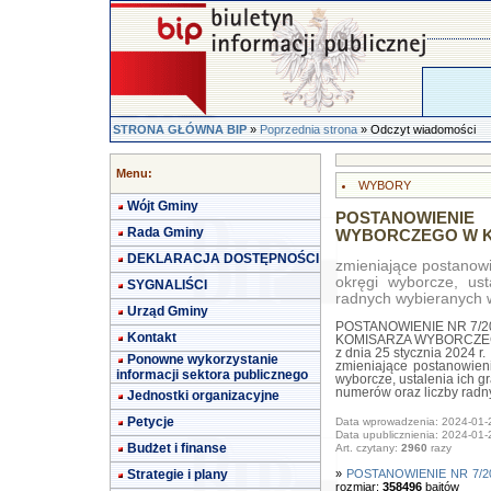
STRONA GŁÓWNA BIP
»
Poprzednia strona
» Odczyt wiadomości
Menu:
WYBORY
Wójt Gminy
POSTANOWIEN
Rada Gminy
WYBORCZEGO W KIEL
DEKLARACJA DOSTĘPNOŚCI
zmieniające postanowi
okręgi wyborcze, ust
SYGNALIŚCI
radnych wybieranych 
Urząd Gminy
POSTANOWIENIE NR 7/2
Kontakt
KOMISARZA WYBORCZEG
z dnia 25 stycznia 2024 r.
Ponowne wykorzystanie
zmieniające postanowien
informacji sektora publicznego
wyborcze, ustalenia ich gr
numerów oraz liczby rad
Jednostki organizacyjne
Petycje
Data wprowadzenia: 2024-01-
Data upublicznienia: 2024-01-
Budżet i finanse
Art. czytany:
2960
razy
Strategie i plany
»
POSTANOWIENIE NR 7/
rozmiar:
358496
bajtów