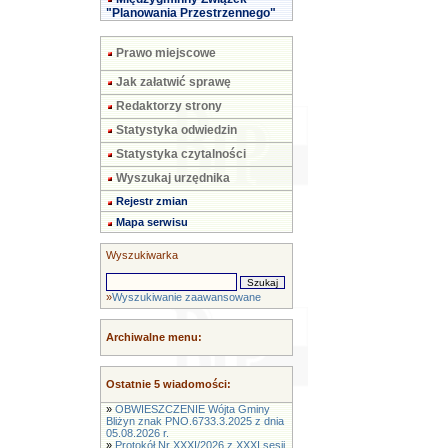
"Planowania Przestrzennego"
Prawo miejscowe
Jak załatwić sprawę
Redaktorzy strony
Statystyka odwiedzin
Statystyka czytalności
Wyszukaj urzędnika
Rejestr zmian
Mapa serwisu
Wyszukiwarka
»
Wyszukiwanie zaawansowane
Archiwalne menu:
Ostatnie 5 wiadomości:
»
OBWIESZCZENIE Wójta Gminy
Bliżyn znak PNO.6733.3.2025 z dnia
05.08.2026 r.
»
Protokół Nr XXXI/2026 z XXXI sesji