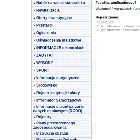
Nabór na wolne stanowiska
Typ pliku:
application/pdf
Wiadomość wprowadził:
Grze
Rewitalizacja
Rejestr zmian:
Oferty inwestycyjne
2024-01-25
Przetargi
1. Typ zdarzenia: dodanie załą
2. Typ zdarzenia: nowa wiad
Ogłoszenia
Oświadczenia majątkowe
INFORMACJE o kontrolach
ZABYTKI
WYBORY
SPORT
Informacje statystyczne
Środowisko
Rejestr instytucji kultury
Informator Samorządowy
Informacje o przetwarzaniu
danych osobowych (RODO)
Rejestry
Plany przestrzennego
zagospodarowania
Instrukcja obsługi
Międzygminny Związek