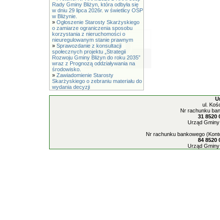
Rady Gminy Bliżyn, która odbyła się
w dniu 29 lipca 2026r. w świetlicy OSP
w Bliżynie.
»
Ogłoszenie Starosty Skarżyskiego
o zamiarze ograniczenia sposobu
korzystania z nieruchomości o
nieuregulowanym stanie prawnym
»
Sprawozdanie z konsultacji
społecznych projektu „Strategii
Rozwoju Gminy Bliżyn do roku 2035”
wraz z Prognozą oddziaływania na
środowisko.
»
Zawiadomienie Starosty
Skarżyskiego o zebraniu materiału do
wydania decyzji
U
ul. Koś
Nr rachunku ban
31 8520 
Urząd Gminy 
Nr rachunku bankowego (Konto
84 8520 
Urząd Gminy 