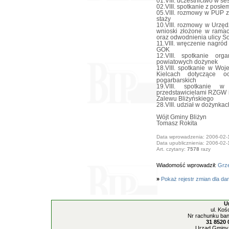
01.VIII. uczestnictwo w s
02.VIII. spotkanie z pos
05.VIII. rozmowy w PUP z
staży
10.VIII. rozmowy w Urzę
wnioski złożone w ramac
oraz odwodnienia ulicy S
11.VIII. wręczenie nagró
GOK
12.VIII. spotkanie or
powiatowych dożynek
18.VIII. spotkanie w Wo
Kielcach dotyczące o
pogarbarskich
19.VIII. spotkanie 
przedstawicielami RZGW 
Zalewu Bliżyńskiego
28.VIII. udział w dożynk
Wójt Gminy Bliżyn
Tomasz Rokita
Data wprowadzenia: 2006-02-
Data upublicznienia: 2006-02-
Art. czytany:
7578
razy
Wiadomość wprowadził:
Grze
»
Pokaż rejestr zmian dla da
U
ul. Koś
Nr rachunku ban
31 8520 
Urząd Gminy 