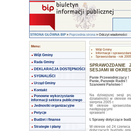
STRONA GŁÓWNA BIP
»
Poprzednia strona
» Odczyt wiadomości
Menu:
Wójt Gminy
Informacje i sprawozdan
Wójt Gminy
Sprawozdania - rok 200
Rada Gminy
SPRAWOZDANIE Z
DEKLARACJA DOSTĘPNOŚCI
SESJAMI W OKRESIE 
SYGNALIŚCI
Panie Przewodniczący !
Panie, Panowie Radni !
Urząd Gminy
Szanowni Państwo !
Kontakt
Na dzisiejszej sesji 
Ponowne wykorzystanie
działalności w okresie m
informacji sektora publicznego
sierpnia 2005 r.
Jednostki organizacyjne
W okresie sprawozda
następującymi
Petycje
sprawami :
Budżet i finanse
I. Sprawy dotyczące bud
Strategie i plany
W okresie od 24 czerwca 
dotyczących budżetu gmi