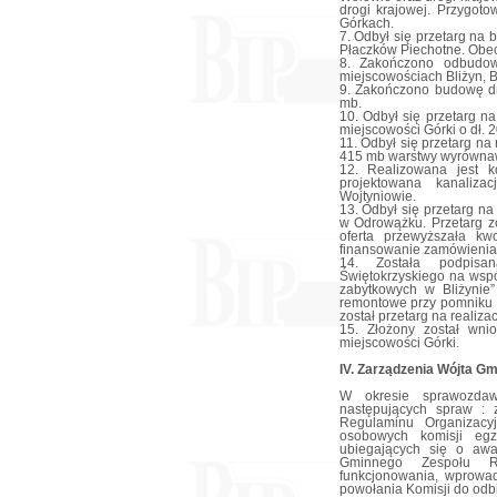
drogi krajowej. Przygot
Górkach.
7. Odbył się przetarg na
Płaczków Piechotne. Obe
8. Zakończono odbudow
miejscowościach Bliżyn, B
9. Zakończono budowę dr
mb.
10. Odbył się przetarg 
miejscowości Górki o dł. 
11. Odbył się przetarg n
415 mb warstwy wyrównaw
12. Realizowana jest 
projektowana kanaliza
Wojtyniowie.
13. Odbył się przetarg 
w Odrowążku. Przetarg zo
oferta przewyższała k
finansowanie zamówienia
14. Została podpis
Świętokrzyskiego na wspó
zabytkowych w Bliżynie
remontowe przy pomniku 
został przetarg na realiza
15. Złożony został wn
miejscowości Górki.
IV. Zarządzenia Wójta Gm
W okresie sprawozdaw
następujących spraw : 
Regulaminu Organizacy
osobowych komisji egza
ubiegających się o aw
Gminnego Zespołu R
funkcjonowania, wprowa
powołania Komisji do odbio