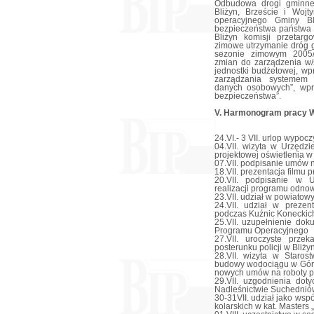
Odbudowa drogi gminnej
Bliżyn, Brzeście i Woj
operacyjnego Gminy B
bezpieczeństwa państwa 
Bliżyn komisji przetar
zimowe utrzymanie dróg g
sezonie zimowym 2005/
zmian do zarządzenia w/
jednostki budżetowej, wp
zarządzania systemem 
danych osobowych”, wpr
bezpieczeństwa”.
V. Harmonogram pracy W
24.VI.- 3 VII. urlop wypo
04.VII. wizyta w Urzędz
projektowej oświetlenia 
07.VII. podpisanie umów n
18.VII. prezentacja filmu
20.VII. podpisanie w 
realizacji programu odno
23.VII. udział w powiatow
24.VII. udział w prezen
podczas Kuźnic Koneckich
25.VII. uzupełnienie do
Programu Operacyjnego
27.VII. uroczyste prz
posterunku policji w Bliży
28.VII. wizyta w Staros
budowy wodociągu w Górk
nowych umów na roboty p
29.VII. uzgodnienia do
Nadleśnictwie Suchednió
30-31VII. udział jako ws
kolarskich w kat. Masters 