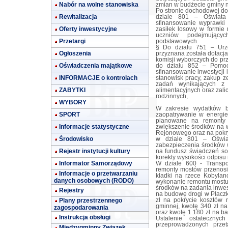
Nabór na wolne stanowiska
zmian w budżecie gminy n
Po stronie dochodowej d
Rewitalizacja
dziale 801 – Oświata
sfinansowanie wyprawki 
Oferty inwestycyjne
zasiłek losowy w formie 
uczniów podejmując
Przetargi
podstawowych.
§ Do działu 751 – Urz
Ogłoszenia
przyznana została dotacj
komisji wyborczych do p
Oświadczenia majątkowe
do działu 852 – Pomoc
sfinansowanie inwestycji
INFORMACJE o kontrolach
stanowisk pracy, zakup 
zadań wynikających z
ZABYTKI
alimentacyjnych oraz zali
rodzinnych,
WYBORY
W zakresie wydatków b
SPORT
zaopatrywanie w energie
planowane na remonty 
Informacje statystyczne
zwiększenie środków na 
Rejonowego oraz na pokr
Środowisko
w dziale 801 – Oświa
zabezpieczenia środków
Rejestr instytucji kultury
na fundusz świadczeń so
korekty wysokości odpisu
Informator Samorządowy
W dziale 600 - Transpo
remonty mostów przenosi
Informacje o przetwarzaniu
kładki na rzece Kobylan
danych osobowych (RODO)
wykonanie remontu mostu
środków na zadania inwes
Rejestry
na budowę drogi w Płacz
Plany przestrzennego
zł na pokrycie kosztów
gminnej, kwotę 340 zł n
zagospodarowania
oraz kwotę 1.180 zł na b
Instrukcja obsługi
Ustalenie ostateczny
przeprowadzonych prze
Międzygminny Związek