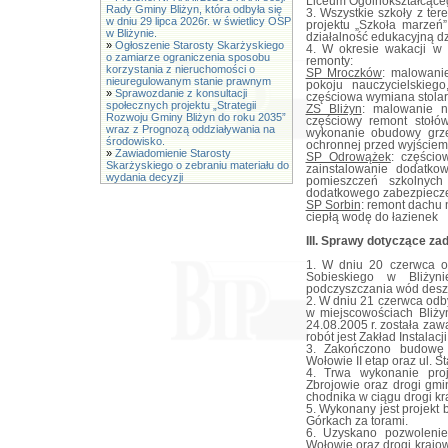
Liceum Ogólnokształcąceg
Rady Gminy Bliżyn, która odbyła się
3. Wszystkie szkoły z te
w dniu 29 lipca 2026r. w świetlicy OSP
projektu „Szkoła marzeń
w Bliżynie.
działalność edukacyjną dzi
»
Ogłoszenie Starosty Skarżyskiego
4. W okresie wakacji w 
o zamiarze ograniczenia sposobu
remonty:
korzystania z nieruchomości o
SP Mroczków
: malowanie
nieuregulowanym stanie prawnym
pokoju nauczycielskieg
»
Sprawozdanie z konsultacji
częściowa wymiana stolar
społecznych projektu „Strategii
ZS Bliżyn
: malowanie ni
Rozwoju Gminy Bliżyn do roku 2035”
częściowy remont stołów
wraz z Prognozą oddziaływania na
wykonanie obudowy grzej
środowisko.
ochronnej przed wyjściem
»
Zawiadomienie Starosty
SP Odrowążek
: częścio
Skarżyskiego o zebraniu materiału do
zainstalowanie dodatk
wydania decyzji
pomieszczeń szkolnyc
dodatkowego zabezpiecze
SP Sorbin
: remont dachu 
ciepłą wodę do łazienek
III. Sprawy dotyczące z
1. W dniu 20 czerwca o
Sobieskiego w Bliżyn
podczyszczania wód deszc
2. W dniu 21 czerwca od
w miejscowościach Bliżyn
24.08.2005 r. została za
robót jest Zakład Instala
3. Zakończono budowę 
Wołowie II etap oraz ul. St
4. Trwa wykonanie pro
Zbrojowie oraz drogi gmi
chodnika w ciągu drogi kr
5. Wykonany jest projek
Górkach za torami.
6. Uzyskano pozwolenie
Wołowie oraz drogi krajo