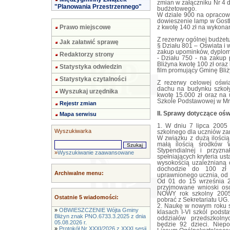
zmian w załączniku Nr 4 
"Planowania Przestrzennego"
budżetowego.
W dziale 900 na opracow
dowieszenie lamp w Gostk
Prawo miejscowe
z kwotę 140 zł na wykon
Z rezerwy ogólnej budżetu
Jak załatwić sprawę
§ Działu 801 – Oświata i
zakup upominków, dyplom
Redaktorzy strony
- Działu 750 - na zakup 
Bliżyna kwotę 100 zł oraz 
Statystyka odwiedzin
film promujący Gminę Bliż
Statystyka czytalności
Z rezerwy celowej oświ
dachu na budynku szkoły
Wyszukaj urzędnika
kwotę 15.000 zł oraz na
Szkole Podstawowej w Mro
Rejestr zmian
II. Sprawy dotyczące ośw
Mapa serwisu
1. W dniu 7 lipca 2005 
Wyszukiwarka
szkolnego dla uczniów zam
W związku z dużą ilością
małą ilością środków 
Stypendialnej i przyzn
»
Wyszukiwanie zaawansowane
spełniających kryteria us
wysokością uzależnianą 
dochodzie do 100 zł 
Archiwalne menu:
uprawnionego ucznia, od 10
Od 01 do 15 września 2
przyjmowane wnioski os
NOWY rok szkolny 2005
Ostatnie 5 wiadomości:
pobrać z Sekretariatu UG.
2. Naukę w nowym roku 
»
OBWIESZCZENIE Wójta Gminy
klasach I-VI szkól pods
Bliżyn znak PNO.6733.3.2025 z dnia
oddziałów przedszkoln
05.08.2026 r.
będzie 92 dzieci. Niep
»
Protokół Nr XXXI/2026 z XXXI sesji