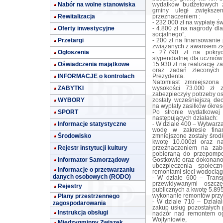
Nabór na wolne stanowiska
wydatków budżetowych z
gminy uległ zwiększe
Rewitalizacja
przeznaczeniem :
- 232.000 zł na wypłatę 
Oferty inwestycyjne
- 4.800 zł na nagrody d
socjalnego”,
Przetargi
- 200 zł na finansowanie 
związanych z awansem z
Ogłoszenia
- 27.790 zł na pokryc
stypendialnej dla uczniów
Oświadczenia majątkowe
15.930 zł na realizację z
oraz zadań zleconych
INFORMACJE o kontrolach
Prezydenta.
Natomiast zmniejszona 
ZABYTKI
wysokości 73.000 zł 
zabezpieczyły potrzeby os
WYBORY
zostały wcześniejszą de
na wypłaty zasiłków okre
SPORT
Po stronie wydatkowej
następujących działach:
Informacje statystyczne
- W dziale 400 – Wytwarza
wodę w zakresie fina
Środowisko
zmniejszone zostały śro
kwotę 10.000zł oraz na
Rejestr instytucji kultury
przeznaczeniem na zabe
pobieraną do przepomp
Informator Samorządowy
Gostkowie oraz dokonano
ubezpieczenia społecz
Informacje o przetwarzaniu
remontami sieci wodociąg
danych osobowych (RODO)
- W dziale 600 – Trans
przewidywanymi oszczę
Rejestry
publicznych a kwotę 5.89
Plany przestrzennego
wykonanie remontów przy
- W dziale 710 – Działa
zagospodarowania
zakup usług pozostałych
Instrukcja obsługi
nadzór nad remontem og
Wojtyniowie,
Międzygminny Związek