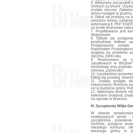
5. Wykonany jest projek
Górkach za torami. Uzys
zostało zlecone Zakład
winno nastąpić w grudniu 
6. Odbył się przetarg na
obszarze terenu zamknię
wykonawcą tj. PKP ENER
za środki finansowe zabe
7. Projektowana jest kan
Wojtyniowie.
8. Odbyło się postępow
przebudowę kotłowi 
Postępowanie zostało 
Radomskim Przedsiębio
względu na problemy ad
styczniu 2006 roku.
9. Realizowane są ro
zabytkowych w Bliżynie
remontowe przy pomniku 
odnowa „Zameczku”.
10. Uzyskaliśmy pozwole
Odbył się przetarg. Inwes
11. Została podjęta d
miejscowości Brzeście wy
cel w budżecie gminy. Rob
12. Wykonano drobne robo
wykonano przepust, pogł
na ognisko w Brześciu.
IV. Zarządzenia Wójta Gm
W okresie sprawozda
następujących spraw :
zarządzenia , powołani
Sorbinie, przyjęcia pro
otwartego konkursu of
własnego gminy w zak