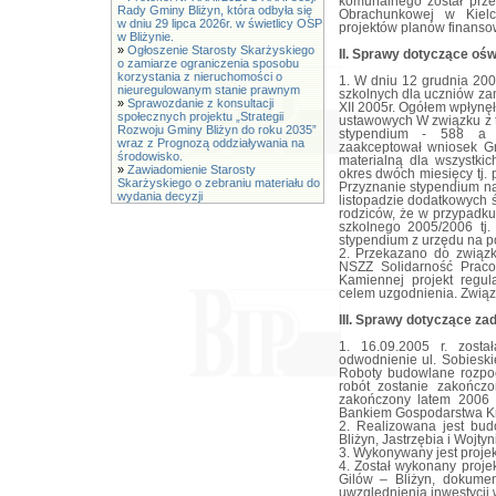
komunalnego został prze
Rady Gminy Bliżyn, która odbyła się
Obrachunkowej w Kielc
w dniu 29 lipca 2026r. w świetlicy OSP
projektów planów finanso
w Bliżynie.
»
Ogłoszenie Starosty Skarżyskiego
II. Sprawy dotyczące ośw
o zamiarze ograniczenia sposobu
korzystania z nieruchomości o
1. W dniu 12 grudnia 200
nieuregulowanym stanie prawnym
szkolnych dla uczniów zam
»
Sprawozdanie z konsultacji
XII 2005r. Ogółem wpłynęł
społecznych projektu „Strategii
ustawowych W związku z t
Rozwoju Gminy Bliżyn do roku 2035”
stypendium - 588 a o
wraz z Prognozą oddziaływania na
zaakceptował wniosek Gm
środowisko.
materialną dla wszystki
»
Zawiadomienie Starosty
okres dwóch miesięcy tj. p
Skarżyskiego o zebraniu materiału do
Przyznanie stypendium na
wydania decyzji
listopadzie dodatkowych 
rodziców, że w przypadku
szkolnego 2005/2006 tj
stypendium z urzędu na 
2. Przekazano do związ
NSZZ Solidarność Prac
Kamiennej projekt regu
celem uzgodnienia. Związ
III. Sprawy dotyczące z
1. 16.09.2005 r. zost
odwodnienie ul. Sobiesk
Roboty budowlane rozpocz
robót zostanie zakończo
zakończony latem 2006 r
Bankiem Gospodarstwa Kr
2. Realizowana jest bu
Bliżyn, Jastrzębia i Wojty
3. Wykonywany jest projek
4. Został wykonany proje
Gilów – Bliżyn, dokume
uwzględnienia inwestycji 