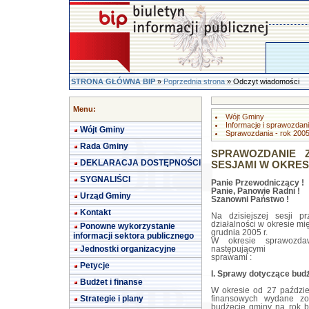
STRONA GŁÓWNA BIP
»
Poprzednia strona
» Odczyt wiadomości
Menu:
Wójt Gminy
Informacje i sprawozdan
Wójt Gminy
Sprawozdania - rok 200
Rada Gminy
SPRAWOZDANIE Z
DEKLARACJA DOSTĘPNOŚCI
SESJAMI W OKRESIE 
SYGNALIŚCI
Panie Przewodniczący !
Panie, Panowie Radni !
Urząd Gminy
Szanowni Państwo !
Kontakt
Na dzisiejszej sesji 
działalności w okresie mi
Ponowne wykorzystanie
grudnia 2005 r.
informacji sektora publicznego
W okresie sprawozda
Jednostki organizacyjne
następującymi
sprawami :
Petycje
I. Sprawy dotyczące bud
Budżet i finanse
W okresie od 27 paździe
Strategie i plany
finansowych wydane zo
budżecie gminy na rok 