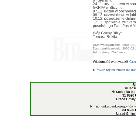
w Kielcach,
24.11. uczestnictwo w sp
GKRPA w Bliżynie,
07.12. udział w obchodac
09.12. uczestnictwo w jub
10.12. posiedzenie Gmin
12.12. spotkanie ze Star
poselskiego Pani Poseł Ma
Wójt Gminy Bliżyn
Tomasz Rokita
Data wprowadzenia: 2006-02-
Data upublicznienia: 2006-02-
Art. czytany:
7576
razy
Wiadomość wprowadził:
Grze
»
Pokaż rejestr zmian dla da
U
ul. Koś
Nr rachunku ban
31 8520 
Urząd Gminy 
Nr rachunku bankowego (Konto
84 8520 
Urząd Gminy 