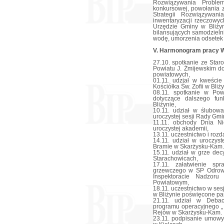
Rozwiązywania Proble
konkursowej, powołania
Strategii Rozwiązywan
inwentaryzacji rzeczowy
Urzędzie Gminy w Bliżyn
bilansujących samodzielnie
wodę, umorzenia odsetek o
V. Harmonogram pracy W
27.10. spotkanie ze Star
Powiatu J. Żmijewskim do
powiatowych,
01.11. udział w kweści
Kościółka Św. Zofii w Bliży
08.11. spotkanie w Po
dotyczące dalszego fun
Bliżynie,
10.11. udział w ślubow
uroczystej sesji Rady Gmi
11.11. obchody Dnia Ni
uroczystej akademii,
13.11. uczestnictwo i rozda
14.11. udział w uroczyst
Bramie w Skarżysku-Kam.
15.11. udział w grze de
Starachowicach,
17.11. załatwienie sp
grzewczego w SP Odrow
Inspektoracie Nadzoru
Powiatowym,
18.11. uczestnictwo w ses
w Bliżynie poświęcone pa
21.11. udział w Debaci
programu operacyjnego „ 
Rejów w Skarżysku-Kam.
23.11. podpisanie umow