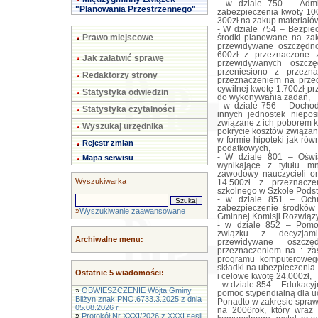
- w dziale 750 – Admi
"Planowania Przestrzennego"
zabezpieczenia kwoty 100
300zł na zakup materiałó
- W dziale 754 – Bezpie
Prawo miejscowe
środki planowane na za
przewidywane oszczędno
600zł z przeznaczone 
Jak załatwić sprawę
przewidywanych oszczę
przeniesiono z przez
Redaktorzy strony
przeznaczeniem na prze
cywilnej kwotę 1.700zł p
Statystyka odwiedzin
do wykonywania zadań,
- w dziale 756 – Dochod
Statystyka czytalności
innych jednostek niepo
związane z ich poborem k
Wyszukaj urzędnika
pokrycie kosztów związa
w formie hipoteki jak ró
Rejestr zmian
podatkowych,
- W dziale 801 – Oświa
Mapa serwisu
wynikające z tytułu m
zawodowy nauczycieli o
Wyszukiwarka
14.500zł z przeznacz
szkolnego w Szkole Podst
- w dziale 851 – Ochr
zabezpieczenie środków
»
Wyszukiwanie zaawansowane
Gminnej Komisji Rozwiąz
- w dziale 852 – Pomo
związku z decyzjami
Archiwalne menu:
przewidywane oszcz
przeznaczeniem na : zas
programu komputerowego
składki na ubezpieczenia
Ostatnie 5 wiadomości:
i celowe kwotę 24.000zł,
- w dziale 854 – Edukac
»
OBWIESZCZENIE Wójta Gminy
pomoc stypendialną dla u
Bliżyn znak PNO.6733.3.2025 z dnia
Ponadto w zakresie spraw
05.08.2026 r.
na 2006rok, który wraz 
»
Protokół Nr XXXI/2026 z XXXI sesji