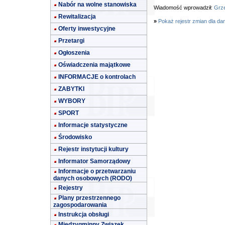
Nabór na wolne stanowiska
Wiadomość wprowadził:
Grze
Rewitalizacja
»
Pokaż rejestr zmian dla da
Oferty inwestycyjne
Przetargi
Ogłoszenia
Oświadczenia majątkowe
INFORMACJE o kontrolach
ZABYTKI
WYBORY
SPORT
Informacje statystyczne
Środowisko
Rejestr instytucji kultury
Informator Samorządowy
Informacje o przetwarzaniu
danych osobowych (RODO)
Rejestry
Plany przestrzennego
zagospodarowania
Instrukcja obsługi
Międzygminny Związek