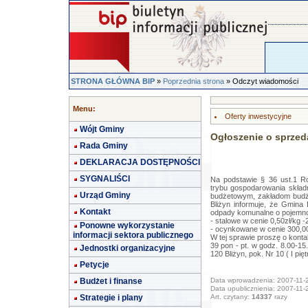
STRONA GŁÓWNA BIP
»
Poprzednia strona
» Odczyt wiadomości
Menu:
Oferty inwestycyjne
Wójt Gminy
Ogłoszenie o sprze
Rada Gminy
DEKLARACJA DOSTĘPNOŚCI
SYGNALIŚCI
Na podstawie § 36 ust.1 R
trybu gospodarowania skła
Urząd Gminy
budżetowym, zakładom bud
Bliżyn informuje, że Gmina
Kontakt
odpady komunalne o pojemno
- stalowe w cenie 0,50zł/kg -
Ponowne wykorzystanie
- ocynkowane w cenie 300,00 z
informacji sektora publicznego
W tej sprawie proszę o konta
39 pon - pt. w godz. 8.00-15
Jednostki organizacyjne
120 Bliżyn, pok. Nr 10 ( I pięt
Petycje
Budżet i finanse
Data wprowadzenia: 2007-11-
Data upublicznienia: 2007-11-
Strategie i plany
Art. czytany:
14337
razy