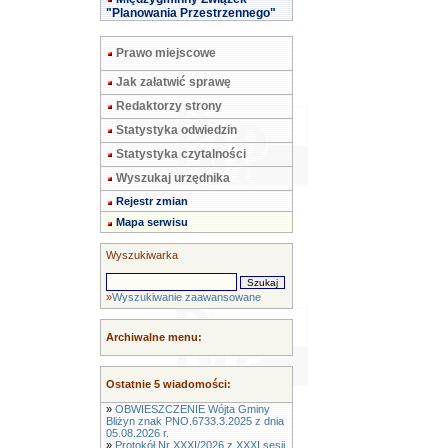
"Planowania Przestrzennego"
Prawo miejscowe
Jak załatwić sprawę
Redaktorzy strony
Statystyka odwiedzin
Statystyka czytalności
Wyszukaj urzędnika
Rejestr zmian
Mapa serwisu
Wyszukiwarka
»
Wyszukiwanie zaawansowane
Archiwalne menu:
Ostatnie 5 wiadomości:
»
OBWIESZCZENIE Wójta Gminy
Bliżyn znak PNO.6733.3.2025 z dnia
05.08.2026 r.
»
Protokół Nr XXXI/2026 z XXXI sesji